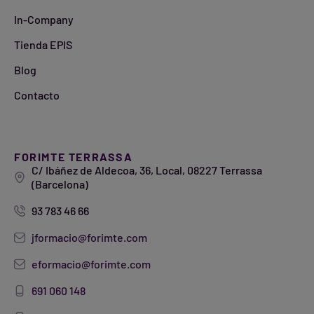
In-Company
Tienda EPIS
Blog
Contacto
FORIMTE TERRASSA
C/ Ibáñez de Aldecoa, 36, Local, 08227 Terrassa
(Barcelona)
93 783 46 66
jformacio@forimte.com
eformacio@forimte.com
691 060 148