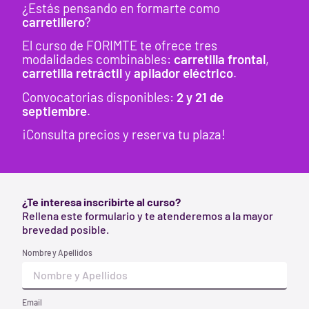
¿Estás pensando en formarte como
carretillero
?
El curso de FORIMTE te ofrece tres
modalidades combinables:
carretilla
frontal
,
carretilla
retráctil
y
apilador eléctrico
.
Mosquetón Irudek 993 Blue 22 MM
Convocatorias disponibles:
2
y 21 de
septiembre
.
22,26
€
Mosquetón de aluminio forjado, color azul,
¡Consulta precios y reserva tu plaza!
cierre autom...
Añadir al carrito
¿Te interesa inscribirte al curso?
Rellena este formulario y te atenderemos a la mayor
brevedad posible.
Nombre y Apellidos
Email