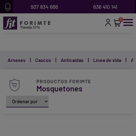
937 834 666
636 410 141
0
Arneses
Cascos
Anticaídas
Línea de vida
Ab
PRODUCTOS FORIMTE
Mosquetones