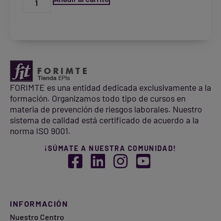
Destinatarios de cesiones o transferencias: no se realizan cesiones
ni transferencias internacionales.
Derechos de las personas interesadas: acceder, rectificar y/o
suprimir sus datos, más el ejercicio de sus derechos tal y como se
recoge en la información adicional.
Información adicional: consulta todos los detalles de la gestión de
política de privacidad.
datos que hace FORIMTE en nuestra
FORIMTE es una entidad dedicada exclusivamente a la
formación. Organizamos todo tipo de cursos en
materia de prevención de riesgos laborales. Nuestro
sistema de calidad está certificado de acuerdo a la
norma ISO 9001.
¡SÚMATE A NUESTRA COMUNIDAD!
INFORMACIÓN
Nuestro Centro