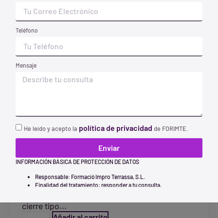
Teléfono
Mensaje
política de privacidad
He leído y acepto la
de FORIMTE.
Enviar
Mosquetón Irudek Steelsafe 981 18 MM
INFORMACIÓN BÁSICA DE PROTECCIÓN DE DATOS
Responsable: Formació Impro Terrassa, S.L.
5,54
€
Finalidad del tratamiento: responder a tu consulta.
Mosquetón de acero simétrico Screw-Lock con
Legitimación del tratamiento: nos das tu consentimiento para
tratar tus datos personales con el fin de ofrecerte el servicio
cierre tipo...
adecuado.
Añadir al carrito