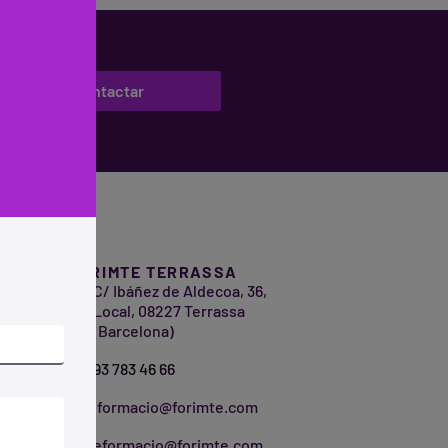
Contactar
FORIMTE TERRASSA
a
C/ Ibáñez de Aldecoa, 36,
Local, 08227 Terrassa
(Barcelona)
93 783 46 66
jformacio@forimte.com
eformacio@forimte.com