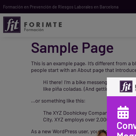
contenido
Formación en Prevención de Riesgos Laborales en Barcelona
Sample Page
This is an example page. It’s different from a 
people start with an About page that introduces
Hi there! I’m a bike messenger by day, as
like piña coladas. (And gettin’ caught in th
…or something like this:
The XYZ Doohickey Company was founded i
City, XYZ employs over 2,000 people and
Conv
As a new WordPress user, you should go to
yo
Maqu