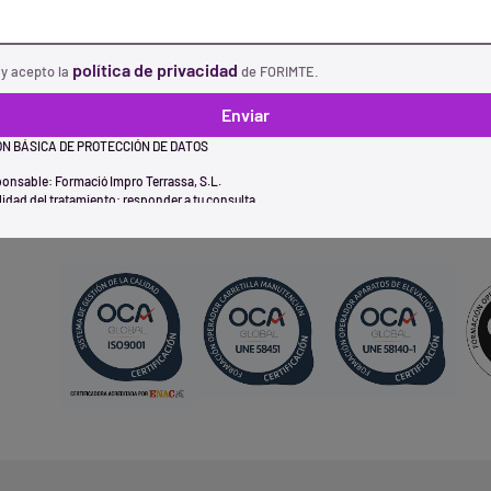
Telco Alturas 1
Puente Grúa UNE 58140
política de privacidad
 y acepto la
de FORIMTE.
Espacios Confinados
Enviar
Carretillas Elevadoras UNE 58451
N BÁSICA DE PROTECCIÓN DE DATOS
Plataformas Elevadoras UNE 5892
onsable: Formació Impro Terrassa, S.L.
lidad del tratamiento: responder a tu consulta.
timación del tratamiento: nos das tu consentimiento para tratar tus datos personales con
certe el servicio adecuado.
inatarios de cesiones o transferencias: no se realizan cesiones ni transferencias intern
chos de las personas interesadas: acceder, rectificar y/o suprimir sus datos, más el ejer
chos tal y como se recoge en la información adicional.
rmación adicional: consulta todos los detalles de la gestión de datos que hace FORIMTE
ítica de privacidad.