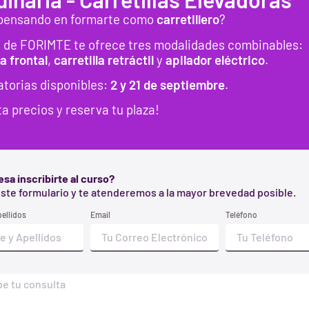
pensando en formarte como
carretillero
?
¿Quieres más información?
o de FORIMTE te ofrece tres modalidades combinables:
la
frontal
,
carretilla
retráctil
y
apilador eléctrico
.
¡Ponte en contacto con nuestro
equipo!
torias disponibles:
2
y 21 de septiembre
.
a precios y reserva tu plaza!
esa inscribirte al curso?
ORMACIÓN
CURSOS PREVENCIÓN
este formulario y te atenderemos a la mayor brevedad posible.
Básico 60 Horas en PRL Barcelon
tro Centro
ellidos
Email
Teléfono
20 Horas Convenio Barcelona
ompany
6 Horas Convenio Barcelona
da EPIS
Trabajos en Altura
acto