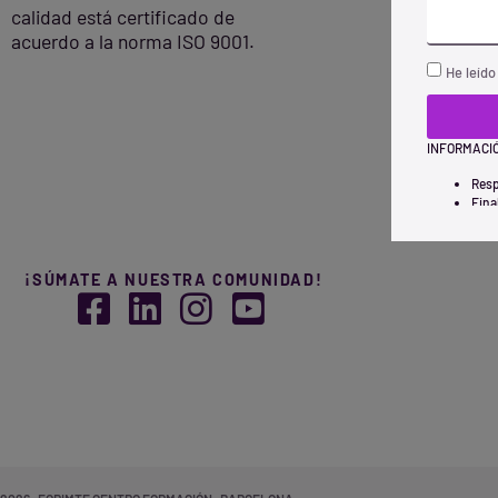
calidad está certificado de
acuerdo a la norma ISO 9001.
He leído
INFORMACIÓ
Resp
Fina
Legi
ofre
Dest
Dere
¡SÚMATE A NUESTRA COMUNIDAD!
dere
Info
pol