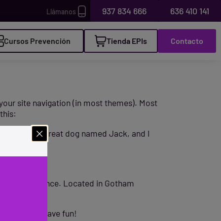
937 834 666
636 410 141
Llámanos
Cursos Prevención
Tienda EPIs
Contacto
n your site navigation (in most themes). Most
this:
ngeles, have a great dog named Jack, and I
ublic ever since. Located in Gotham
y.
ur content. Have fun!