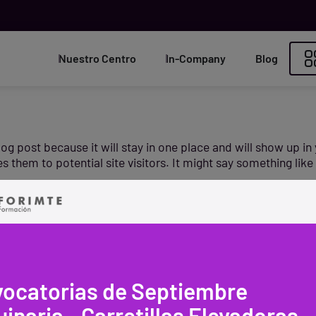
Nuestro Centro
In-Company
Blog
blog post because it will stay in one place and will show up i
 them to potential site visitors. It might say something like 
piring actor by night, and this is my website. I live in Los A
e rain.)
n 1971, and has been providing quality doohickeys to the p
 does all kinds of awesome things for the Gotham communit
ocatorias de Septiembre
to delete this page and create new pages for yo
ur dashboard
inaria - Carretillas Elevadoras