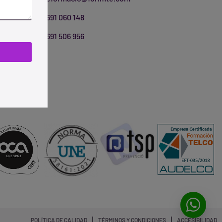
691 060 148
691 506 956
3
 el fin de
acionales.
cicio de sus
 en nuestra
POLÍTICA DE CALIDAD
TÉRMINOS Y CONDICIONES
ACCESIBILIDAD