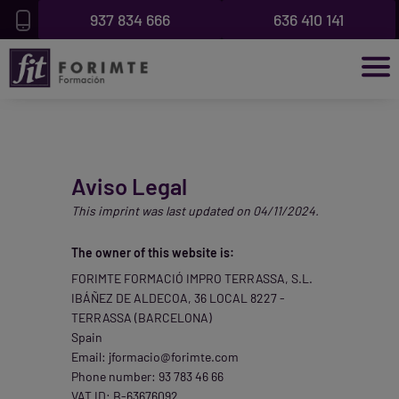
contenido
937 834 666
636 410 141
Aviso Legal
This imprint was last updated on 04/11/2024.
The owner of this website is:
FORIMTE FORMACIÓ IMPRO TERRASSA, S.L.
IBÁÑEZ DE ALDECOA, 36 LOCAL 8227 -
TERRASSA (BARCELONA)
Spain
Email:
moc.etmirof@oicamrofj
Phone number: 93 783 46 66
VAT ID: B-63676092