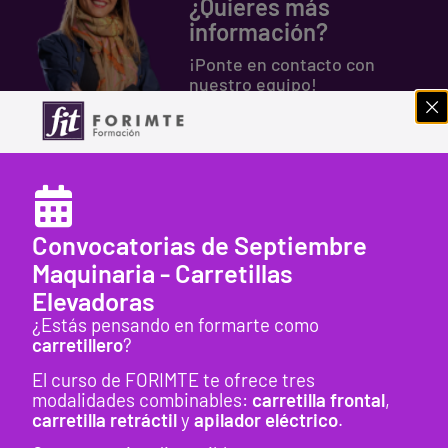
¿Quieres más
información?
¡Ponte en contacto con
nuestro equipo!
Contactar
Convocatorias de Septiembre
Maquinaria - Carretillas
Elevadoras
¿Estás pensando en formarte como
carretillero
?
FORIMTE es una entidad
El curso de FORIMTE te ofrece tres
dedicada exclusivamente a la
modalidades combinables:
carretilla
frontal
,
formación. Organizamos todo
carretilla
retráctil
y
apilador eléctrico
.
tipo de cursos en materia de