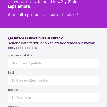
prevención de riesgos
Convocatorias disponibles:
2
y 21 de
laborales. Nuestro sistema de
septiembre
.
calidad está certificado de
¡Consulta precios y reserva tu plaza!
acuerdo a la norma ISO 9001.
INFORMACIÓN
Nuestro Centro
¿Te interesa inscribirte al curso?
Rellena este formulario y te atenderemos a la mayor
In-Company
brevedad posible.
Tienda EPIS
Nombre y Apellidos
Blog
Contacto
Email
CURSOS PREVENCIÓN
Básico 60 Horas en PRL Barcelona
Teléfono
20 Horas Convenio Barcelona
6 Horas Convenio Barcelona
Mensaje